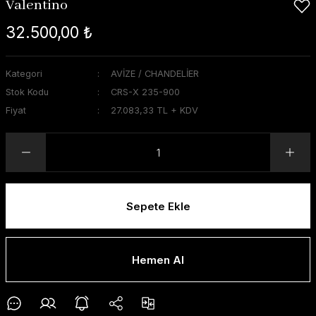
Valentino
32.500,00 ₺
Kategori
AVİZE / CHANDELİER
Stok Kodu
CRS-X 235-900
Fiyat
27.083,33 TL + KDV
Sepete Ekle
Hemen Al