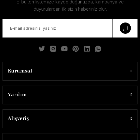
E-bülten listemize kaydolduğunuzda, kampanya ve
Valentino
duyurulardan ilk sizin haberiniz olur.
32.500,00 ₺
Kurumsal
Yardım
Alışveriş