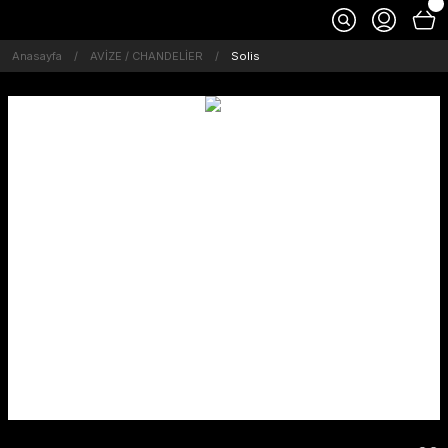
Anasayfa
AVİZE / CHANDELİER
Solis