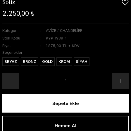
Solis
2.250,00 ₺
Kategori
AVİZE / CHANDELİER
Stok Kodu
KYP-1989-1
Fiyat
1.875,00 TL + KDV
Seçenekler
BEYAZ
BRONZ
GOLD
KROM
SİYAH
Sepete Ekle
Hemen Al