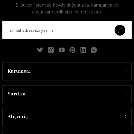
E-bülten listemize kaydolduğunuzda, kampanya ve
duyurulardan ilk sizin haberiniz olur.
Kurumsal
Yardım
Alışveriş