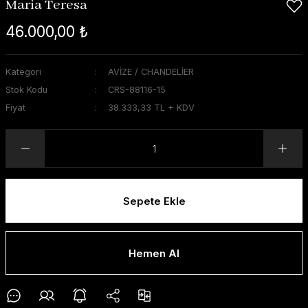
Maria Teresa
46.000,00 ₺
Kategori
AVİZE / CHANDELİER
Stok Kodu
CRS-88116-15
Fiyat
38.333,33 TL + KDV
Sepete Ekle
Hemen Al