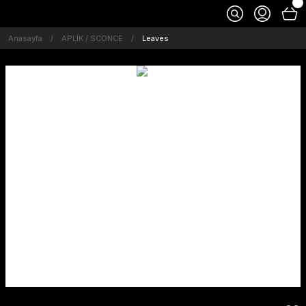
Anasayfa
APLİK / SCONCE
Leaves