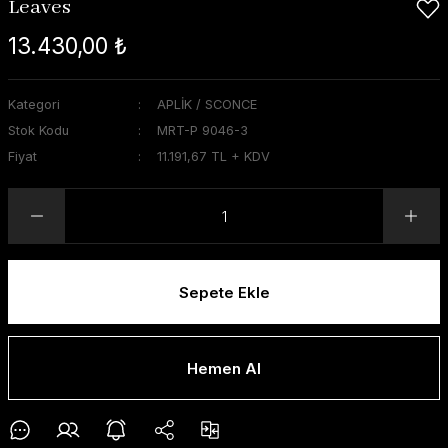
Leaves
13.430,00 ₺
Kategori
APLİK / SCONCE
Stok Kodu
MRT-P 9046-3
Fiyat
11.191,67 TL + KDV
Sepete Ekle
Hemen Al