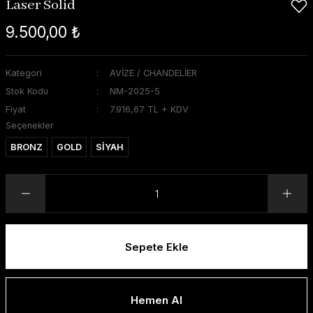
Laser Solid
9.500,00 ₺
Kategori
AVİZE / CHANDELİER
Stok Kodu
NM-2025-5
Fiyat
7.916,67 TL + KDV
Seçenekler
BRONZ
GOLD
SİYAH
Sepete Ekle
Hemen Al