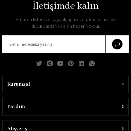
İletişimde kalın
E-bülten listemize kaydolduğunuzda, kampanya ve
Laser Solid
duyurulardan ilk sizin haberiniz olur.
11.500,00 ₺
Kurumsal
Yardım
Alışveriş