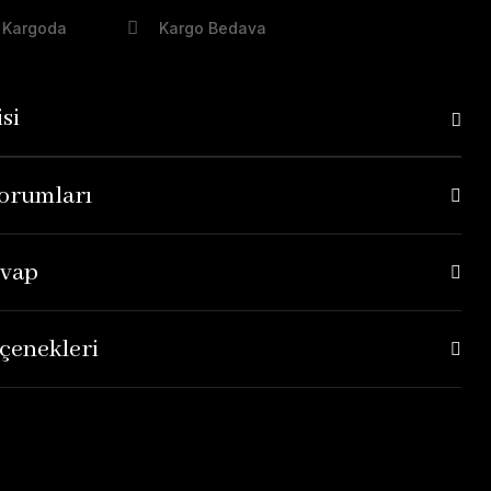
 Kargoda
Kargo Bedava
si
orumları
evap
çenekleri