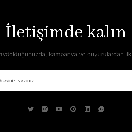
İletişimde kalın
kaydolduğunuzda, kampanya ve duyurulardan ilk s