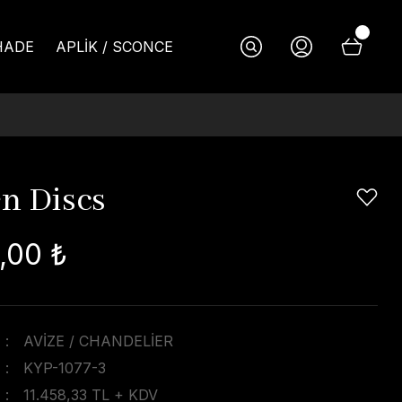
HADE
APLİK / SCONCE
n Discs
,00 ₺
AVİZE / CHANDELİER
KYP-1077-3
11.458,33 TL + KDV