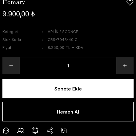
Homary
9.900,00 ₺
Kategori
APLİK / SCONCE
Stok Kodu
CRS-7043-40 C
Fiyat
8.250,00 TL + KDV
Sepete Ekle
Hemen Al