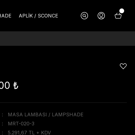
HADE
APLİK / SCONCE
00 ₺
MASA LAMBASI / LAMPSHADE
MRT-020-3
5.291,67 TL + KDV