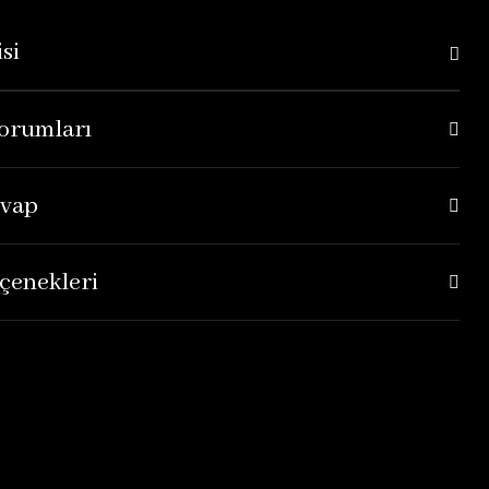
si
orumları
evap
çenekleri