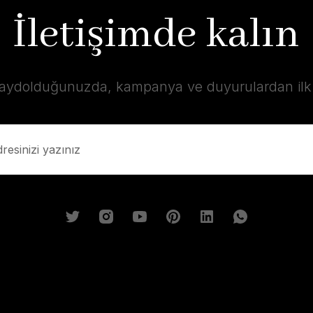
İletişimde kalın
kaydolduğunuzda, kampanya ve duyurulardan ilk s